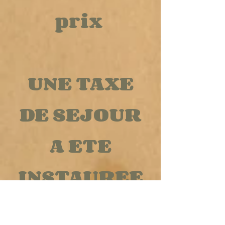
prix
UNE TAXE
DE SEJOUR
A ETE
INSTAUREE
ELLE EST